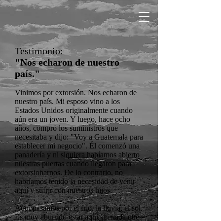
Testimonio:
"Nos echaron de nuestro
país."
Vinimos por extorsión. Nos echaron de
nuestro país. Mi esposo vino a los
Estados Unidos originalmente cuando
aún era un joven. Y luego, hace ocho
años, compró los suministros que
necesitaba y dijo: "Voy a Guatemala para
establecer mi negocio". Él comenzó una
panadería y ni siquiera habíamos abierto
nuestras puertas cuando llegaron para
extorsionarnos. De lo contrario, no
habríamos tenido la necesidad de venir
aquí y sufrir con nuestros hijos.
Aquí pasamos por el frío, la lluvia, el sol.
Es muy aburrido estar aquí sin nada que