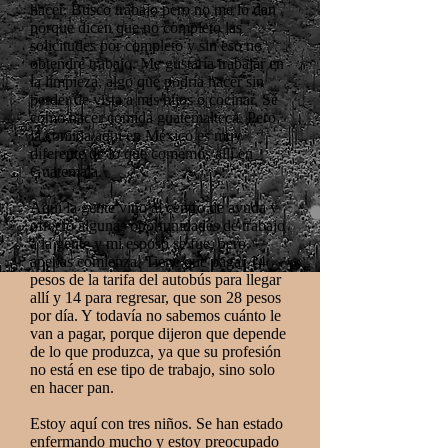
hacer. Busco trabajo pero no me lo dan
porque dicen que no completo las
solicitudes por completo y sin eso no
obtendré trabajo. Me gustaría trabajar en
la limpieza, algo que podría hacer sin
perder de vista a mis hijos o cocinar. Sé
cómo hacer comida guatemalteca. Pero
la comida aquí en México es muy
diferente de lo que comemos allí en
Guatemala.
Aquí la gente vino al centro de ayuda y
ofreció algunas oportunidades de trabajo
a la gente y mi esposo se fue, pero
apenas comienza. Tiene que pagar 14
pesos de la tarifa del autobús para llegar
allí y 14 para regresar, que son 28 pesos
por día. Y todavía no sabemos cuánto le
van a pagar, porque dijeron que depende
de lo que produzca, ya que su profesión
no está en ese tipo de trabajo, sino solo
en hacer pan.
Estoy aquí con tres niños. Se han estado
enfermando mucho y estoy preocupado