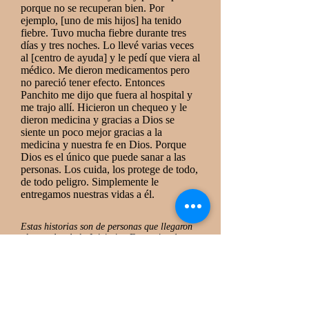
porque no se recuperan bien. Por
ejemplo, [uno de mis hijos] ha tenido
fiebre. Tuvo mucha fiebre durante tres
días y tres noches. Lo llevé varias veces
al [centro de ayuda] y le pedí que viera al
médico. Me dieron medicamentos pero
no pareció tener efecto. Entonces
Panchito me dijo que fuera al hospital y
me trajo allí. Hicieron un chequeo y le
dieron medicina y gracias a Dios se
siente un poco mejor gracias a la
medicina y nuestra fe en Dios. Porque
Dios es el único que puede sanar a las
personas. Los cuida, los protege de todo,
de todo peligro. Simplemente le
entregamos nuestras vidas a él.
Estas historias son de personas que llegaron
al comedor de la Iniciativa Fronteriza de
Kino en Nogales, México, de enero a marzo
de 2020. Cada persona no solo dio permiso
para que se compartiera su historia, sino que
también expresó la importancia de las
personas en los EE. UU. prestando atención
a ellos y sabiendo más sobre su realidad.