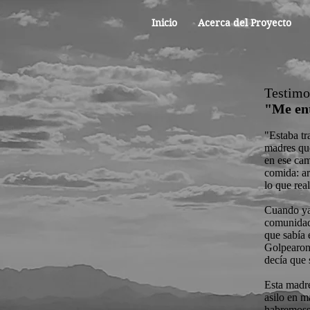
Inicio
Acerca del Proyecto
Testimo
"Me ent
"Estaba tr
madres que
en ese cam
comida: arr
lo que rea
Cuando ya 
comunidad
que sabía 
Golpearon 
decía que 
Esta madre
asilo en m
habremoss 