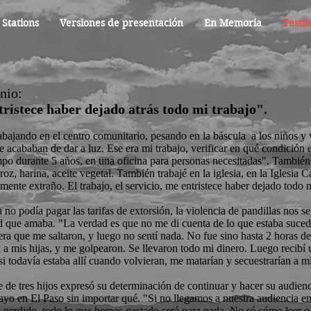
Stations
Versiones de presentación
En Memoria
Testi
nio:
ristece haber dejado atrás todo mi trabajo".
abajando en el centro comunitario, pesando en la báscula a los niños y v
 acababan de dar a luz. Ese era mi trabajo, verificar en qué condición 
po durante 5 años, en una oficina para personas necesitadas". También
oz, harina, aceite vegetal. También trabajé en la iglesia, en la Iglesia C
lmente extraño. El trabajo, el servicio, me entristece haber dejado todo m
no podía pagar las tarifas de extorsión, la violencia de pandillas nos se
 que amaba. "La verdad es que no me di cuenta de lo que estaba suced
era que me saltaron, y luego no sentí nada. No fue sino hasta 2 horas d
a mis hijas, y me golpearon. Se llevaron todo mi dinero. Luego recibí
si todavía estaba allí cuando volvieran, me matarían y secuestrarían a mi
 de tres hijos expresó su determinación de continuar y hacer su audienc
ayo en El Paso sin importar qué. "Si no llegamos a nuestra audiencia en 
perdido, todo lo que hemos gastado será para nada. No sé cómo leer o e