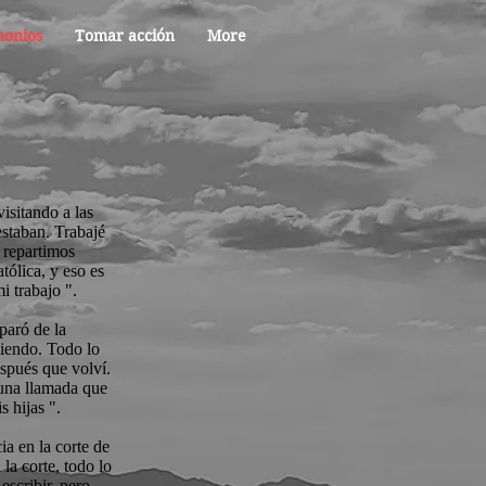
monios
Tomar acción
More
isitando a las
estaban. Trabajé
 repartimos
atólica, y eso es
i trabajo ".
paró de la
iendo. Todo lo
espués que volví.
 una llamada que
s hijas ".
ia en la corte de
la corte, todo lo
scribir, pero