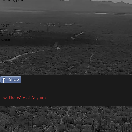
ino en
 se
s EE. UU.
 creen
Share
© The Way of Asylum