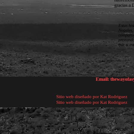
gracias a 
Estas his
Nogales,
compartie
prestand
que si tr
Email:
thewayofa
Sitio web diseñado por Kat Rodriguez
Sitio web diseñado por Kat Rodriguez