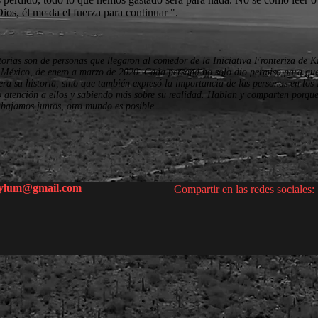
Dios, él me da el fuerza para continuar ".
torias son de personas que llegaron al comedor de la Iniciativa Fronteriza de K
 México, de enero a marzo de 2020. Cada persona no solo dio permiso para que
ra su historia, sino que también expresó la importancia de las personas en lo
o atención a ellos y sabiendo más sobre su realidad. Hablan y comparten porque
abajamos juntos, otro mundo es posible.
sylum@gmail.com
Compartir en las redes sociales: